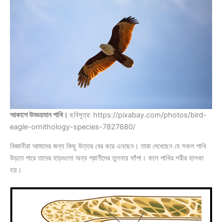
আকাশে উড্ডয়মান পাখি।
ছবিসূত্র: https://pixabay.com/photos/bird-
eagle-ornithology-species-7827680/
বিজ্ঞানীরা আমাদের জন্য কিছু উত্তর বের করে এনছেন। তারা দেখেছেন যে সকল পাখি
উড়তে পারে তাদের হাড়গুলো অন্য প্রাণীদের তুলনায় ফাঁপা। ফলে পাখির শরীর হালকা
হয়।