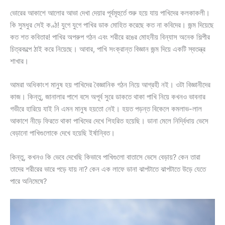
ভোরের আকাশে আলোর আভা দেখা দেয়ার পূর্বমূহুর্তে শুরু হয়ে যায় পাখিদের কলকাকলী।
কি সুমধুর সেই কণ্ঠ! যুগে যুগে পাখির ডাক মোহিত করেছে কত না কবিদের। জন্ম দিয়েছে
কত শত কবিতার! পাখির অপরুপ গঠন এবং শরীরে রঙের মোহনীয় বিন্যাস অনেক শিল্পীর
চিত্রকল্পে ঠাই করে নিয়েছে। আবার, পাখি সংক্রান্ত বিজ্ঞান জন্ম দিয়ে একটি স্বতন্ত্র
শাখার।
আমরা অধিকাংশ মানুষ হয় পাখিদের বৈজ্ঞানিক গঠন নিয়ে আগ্রহী নই। ওটা বিজ্ঞানীদের
কাজ। কিন্তু, জানালার পাশে বসে অপূর্ব সুরে ডাকতে থাকা পাখি নিয়ে কখনও ভাবনার
গভীরে হারিয়ে যাই নি এমন মানুষ হয়তো নেই। হয়ত পড়ন্ত বিকেলে কমলাভ-লাল
আকাশে নীড়ে ফিরতে থাকা পাখিদের দেখে শিহরিত হয়েছি। ডানা মেলে নির্দ্বিধায় ভেসে
বেড়ানো পাখিগুলোকে দেখে হয়েছি ইর্ষান্বিত।
কিন্তু, কখনও কি ভেবে দেখেছি কিভাবে পাখিগুলো বাতাসে ভেসে বেড়ায়? কেন তারা
তাদের শরীরের ভারে পড়ে যায় না? কেন এক লাফে ডানা ঝাপটাতে ঝাপটাতে উড়ে যেতে
পারে অনিমেষে?