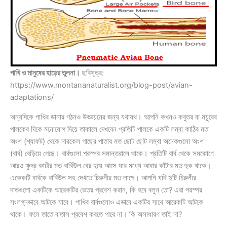
পাখি ও মানুষের হাড়ের তুলনা।
ছবিসূত্র:
https://www.montananaturalist.org/blog-post/avian-
adaptations/
অন্যদিকে পাখির ডানার গঠনও উড্ডয়নের জন্য যথাযথ। আপনি কখনও কবুতর বা ময়ুরের
পালকের দিকে মনোযোগ দিয়ে তাকালে দেখবেন প্রতিটি পালকে একটি লম্বা কাঠির মত
অংশ (শ্যাফট) থেকে নারকেল গাছের পাতার মত ছোট ছোট লম্বা অনেকগুলো অংশ
(বার্ব) বেড়িয়ে গেছে। বার্বগুলো পরস্পর সমান্তরালে থাকে। প্রতিটি বার্ব থেকে সমকোণে
আরও ক্ষুদ্র কাঠির মত বার্বিউল বের হয়ে আসে যার মধ্যে আবার কাঁটার মত হুক থাকে।
একেকটি বার্বকে বার্বিউল সহ দেখতে চিরুনীর মত লাগে। আপনি যদি দুটি চিরুনীর
দাতগুলো একটিকে আরেকটির ভেতর প্রবেশ করান, কি হবে বলুন তো? এরা পরস্পর
সংলগ্নভাবে আটকে যাবে। পাখির বার্বগুলোও এভাবে একটির সাথে আরেকটি আটকে
থাকে। ফলে তাতে বাতাস প্রবেশ করতে পারে না। কি অসাধারণ তাই না?