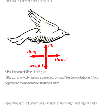
নিচের বাতাসের চাপে পাখি উপরে উঠতে থাকে।
পাখির উড্ডয়নের গতিবিদ্যা।
ছবিসূত্র:
https://www.dynamicscience.com.au/tester/solutions1/biol
ogy/beastonlnad/birdsinflight.html
..
পাখির উড়ার জন্য এই বৈশিষ্ট্যগুলো পারস্পরিক নির্ভরশীল ভাবে একই সাথে উপস্থিত