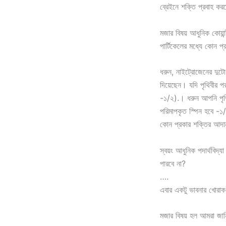
ব্রেইনে শক্তি প্রবাহ ক
মজার বিষয় আধুনিক কোয়ান
পার্টিকেলের মধ্যে কোন প
ধরুন, নাইট্রোজেনের দুটো
দিয়েছেন। যদি পৃথিবীর প
-১/২).। ধরুন আপনি পৃথ
পরিমাপকৃত স্পিন হবে -১/
কোন প্রকার শক্তির আদান 
স্বয়ং আধুনিক পদার্থবিদ্
পারবে না?
….
এবার একটু ভাবনার খোরা
মজার বিষয় হল আমরা জা