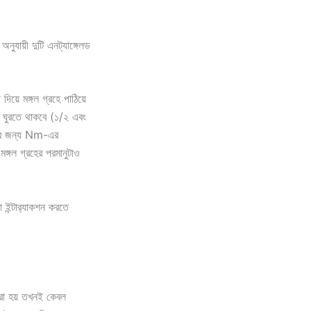
নুযায়ী দুটি এনট্যাঙ্গেলড
়ে মঙ্গল গ্রহে পাঠিয়ে
নে ঘুরতে থাকবে (১/২ এবং
তার জন্য Nm-এর
মঙ্গল গ্রহের পরমানুটাও
 ইন্টার‍্যাকশন করতে
রা হয় তখনই কেবল