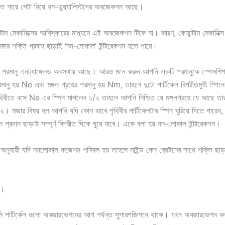
রতে পারে সেটা নিয়ে নন-ডুয়্যালিস্টদের অবজেকশন আছে।
্টাম মেকানিক্সের আবিস্কারের মাধ্যমে এই অবজেকশন টিকে না। কারণ, কোয়ান্টাম মেকানিক্স অ
্রকার শক্তি প্রবাহ ছাড়াই ‘নন-লোকাল’ ইন্টারেকশন হতে পারে।
 পরমানু এনট্যাঙ্গেলড অবস্থায় আছে। আরও মনে করুন আপনি একটি পরমানুকে স্পেসশিপ দিয
রমানু হয় Ne এবং মঙ্গল গ্রহের পরমানু হয় Nm, তাহলে দুটো পার্টিকেল বিপরীতমুখী স্পি
িবীতে বসে Ne এর স্পিন মাপলেন ১/২ তাহলে আপনি নিশ্চিত যে মঙ্গলগ্রহে যে আছে 
২। মজার বিষয় হল আপনি যদি কোন ভাবে পৃথিবীর পার্টিকেলটার স্পিন ঘুরিয়ে দিতে পারেন, 
প্রদান ছাড়াই সম্পূর্ণ বিপরীত দিকে ঘুরে যাবে। একে বলা হয় নন-লোকাল ইন্টারেকশন।
যা অনুযায়ী যদি ননলোকাল কজেশন পসিবল হয় তাহলে মাইন্ড কেন ব্রেইনের সাথে শক্তি ছাড়া
ক।
নি পাটির্কেল গুলো অবজারভেশনের আগ পর্যন্ত সুপারপজিশনে থাকে। যখন অবজারভেশন ক