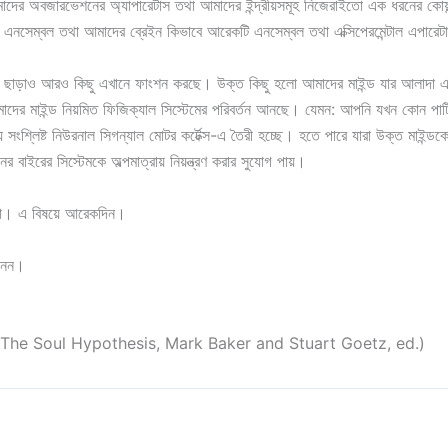
দের অবজারভেশনের অ্যাপারেটাস তথা আমাদের ইন্দ্রীয়সমূহ নিজেরাইতো এক ধরনের কোয়ান
এনসেম্বল তথা আমাদের ব্রেইন কিভাবে আরেকটি এনসেম্বল তথা এক্সিপেরমেন্টাল এপারে
টেম ছাড়াও আরও কিছু এখানে ফাংশন করছে। উক্ত কিছু হলো আমাদের মাইন্ড যার আলাদা এ
াদের মাইন্ড নিয়মিত ফিজিক্যাল সিস্টেমের পরিবর্তন আনছে। যেমন: আপনি যখন কোন পাটিক
 সংশ্লিষ্ট নিউরনাল সিগন্যাল মোটর কর্টেক্স-এ তৈরী হচ্ছে। হতে পারে যারা উক্ত মাইন্ডকে সু
র বাইরের সিস্টেমকে অল্পমাত্রায় নিয়ন্ত্রণ করার সুযোগ পায়।
া। এ বিষয়ে আরেকদিন।
ানেন।
: The Soul Hypothesis, Mark Baker and Stuart Goetz, ed.)