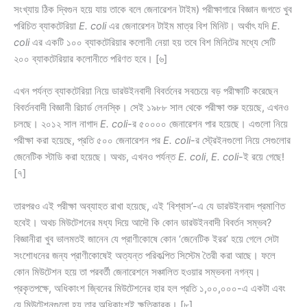
সংখ্যায় ঠিক দ্বিগুন হয়ে যায় তাকে বলে জেনারেশন টাইম) পরীক্ষাগারে বিজ্ঞান জগতে খুব
পরিচিত ব্যাকটেরিয়া
E. coli
এর জেনারেশন টাইম মাত্র বিশ মিনিট। অর্থাৎ যদি
E.
coli
এর একটি ১০০ ব্যাকটেরিয়ার কলোনী নেয়া হয় তবে বিশ মিনিটের মধ্যে সেটি
২০০ ব্যাকটেরিয়ার কলোনীতে পরিণত হবে। [৬]
এখন পর্যন্ত ব্যাকটেরিয়া নিয়ে ডারউইনবাদী বিবর্তনের সবচেয়ে বড় পরীক্ষাটি করেছেন
বিবর্তনবাদী বিজ্ঞানী রিচার্ড লেনস্কি। সেই ১৯৮৮ সাল থেকে পরীক্ষা শুরু হয়েছে, এখনও
চলছে। ২০১২ সাল নাগাদ
E. coli
-র ৫০০০০ জেনারেশন পার হয়েছে। এগুলো নিয়ে
পরীক্ষা করা হয়েছে, প্রতি ৫০০ জেনারেশন পর
E. coli
-র স্ট্রেইনগুলো নিয়ে সেগুলোর
জেনেটিক স্টাডি করা হয়েছে। অথচ, এখনও পর্যন্ত
E. coli
,
E. coli
-ই রয়ে গেছে!
[৭]
তারপরও এই পরীক্ষা অব্যাহত রাখা হয়েছে, এই ‘বিশ্বাস’-এ যে ডারউইনবাদ প্রমাণিত
হবেই। অথচ মিউটেশনের মধ্য দিয়ে আদৌ কি কোন ডারউইনবাদী বিবর্তন সম্ভব?
বিজ্ঞানীরা খুব ভালমতই জানেন যে প্রাণীকোষে কোন ‘জেনেটিক ইরর’ হয়ে গেলে সেটা
সংশোধনের জন্য প্রাণীকোষেই অত্যন্ত পরিকল্পিত সিস্টেম তৈরী করা আছে। ফলে
কোন মিউটেশন হয়ে তা পরবর্তী জেনারেশনে সঞ্চালিত হওয়ার সম্ভবনা নগন্য।
প্রকৃতপক্ষে, অধিকাংশ জ্বিনের মিউটেশনের হার হল প্রতি ১,০০,০০০-এ একটা এবং
যে মিউটেশনগুলো হয় তার অধিকাংশই ক্ষতিকারক। [৮]