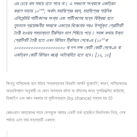
এর চেয়ে কম সময়ে হতে পারে না। এ সবগুলো সংখ্যাকে একত্রিত
১৩৯
করলে দাড়ায় ১০
; অর্থাৎ মহাবিশ্বের বয়স, মহাবিশ্বের গাঠনিক
এলিমেন্টারি পার্টিকেলের সংখ্যা এবং পার্টিকেলের মধ্যে বিক্রিয়া হতে
ন্যূনতম প্রয়োজনীয় সময়কে একত্রে বিবেচনার পরও উপর্যুক্ত প্রোটিনটি
তৈরী হওয়ার সম্ভাব্যতা ট্রিলিয়ন ভাগ পিছিয়ে পড়ে। সহজ কথায় উক্ত
২৫
প্রোটিনটি তৈরী হতে এখন বিলিয়ন ট্রিলিয়ন সেকেণ্ড (১০
বা
১০০০০০০০০০০০০০০০০০০০০ বা দশ লক্ষ কোটি কোটি সেকেণ্ড বা
একত্রিশ কোটি বিলিয়ন বছর) অতিবাহিত হতে হবে। [১২, ১৩]
কিন্তু নাস্তিকরা বলে উঠবে ‘সম্ভাব্যতার বিষয়টা আপনি বুঝেননি’; কারণ, নাস্তিকদের
অন্ধবিশ্বাস অনুযায়ী যে কোন অসম্ভব ঘটনা যা ঘটানোর জন্য সুপরিকল্পিত কাঠামো,
ডিজাইন এবং জ্ঞান দরকার তা দূর্ঘটনাক্রমে (by chance) সম্ভব হয় (!)
রেজওয়ান আহমেদের সাথে ফেসবুকে আমার একটি তর্ক হয়েছিল বিবর্তনবাদ নিয়ে, শেষ
পর্যায়ে এসে তার মন্তব্যটি এরকম: