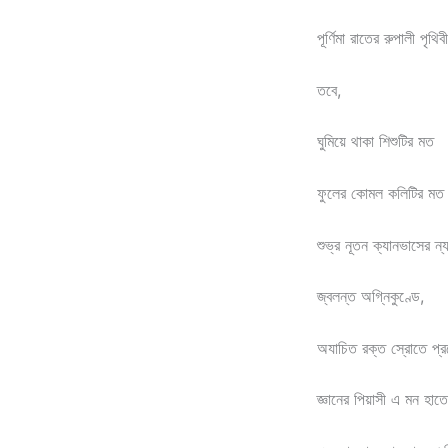
পূর্ণিমা রাতের রুপালী পৃথ
তবে,
ঘুমিয়ে থাকা শিশুটির মত
ফুলের কোমল কলিটির মত
শুভ্র নূতন ক্যানভাসের ন্য
জ্বলন্ত অগ্নিকুণ্ডে,
অযাচিত রক্ত স্রোতে প্রব
জ্ঞানের পিয়াসী এ মন হাতে