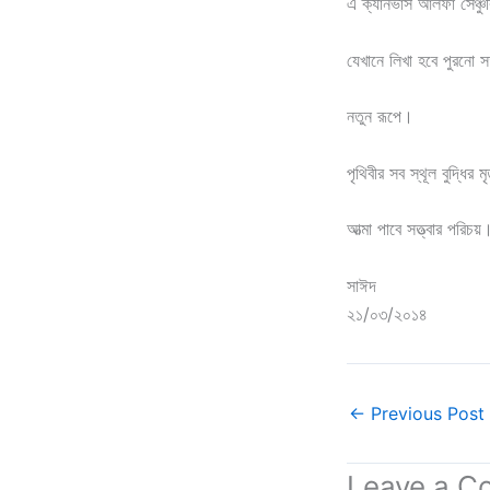
এ ক্যানভাস আলফা সেঞ্চ
যেখানে লিখা হবে পুরনো স
নতুন রূপে।
পৃথিবীর সব স্থূল বুদ্ধির মৃ
আত্মা পাবে সত্ত্বার পরিচয়
সাঈদ
২১/০৩/২০১৪
←
Previous Post
Leave a 