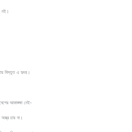
িবী নই।
ায় বিস্তৃত এ হৃদয়।
েশের আকাঙ্ক্ষা নেই-
 অস্ত্র চায় না।