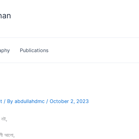
han
aphy
Publications
t
/ By
abdullahdmc
/
October 2, 2023
 নই,
ালী আলো,