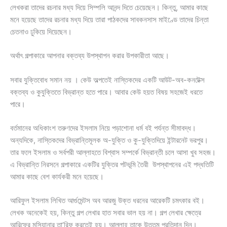
লেখকরা তাদের রচনার মধ্য দিয়ে সিম্পলি আনন্দ দিতে চেয়েছেন। কিন্তু, আমার কাছে
মনে হয়েছে তাদের রচনার মধ্য দিয়ে তারা পাঠকদের সাবকনসাস মাইণ্ডে তাদের চিন্তা
চেতনাও ঢুকিয়ে দিয়েছেন।
অর্থাৎ গল্পাকারে আপনার বক্তব্য উপস্থাপন করার উপকারীতা আছে।
সবার যুক্তিবোধ সমান নয় । কেউ অল্পতেই নাস্তিকদের একটি আউট-অব-কনটেক্স
বক্তব্য ও কুযুক্তিতে বিভ্রান্ত হতে পারে। আবার কেউ হয়ত বিষয় সহজেই ধরতে
পারে।
বর্তমানের অধিকাংশ তরুণদের ইসলাম নিয়ে পড়াশোনা ধর্ম বই পর্যন্ত সীমাবদ্ধ।
অন্যদিকে, নাস্তিকদের বিভ্রান্তিমূলক অ-যুক্তি ও কু-যুক্তিদিয়ে ইন্টারনেট ভরপুর।
তার ফলে ইসলাম ও সর্বপরী আল্লাহতে বিশ্বাস সম্পর্কে বিভ্রান্তী চলে আসা খুব সহজ।
এ বিভ্রান্তি নিরসনে গল্পাকারে একটির যুক্তির পটভূমি তৈরী উপস্থাপনের এই পদ্ধতিটি
আমার কাছে বেশ কার্যকরী মনে হয়েছে।
আরিফুল ইসলাম লিখিত আর্গুমেন্টস অব আরজু উক্ত ধরনের আরেকটি চমৎকার বই।
লেখক অনেকেই হয়, কিন্তু গল্প লেখার হাত সবার ভাল হয় না। গল্প লেখার ক্ষেত্রে
আরিফের মুন্সিয়ানার তা’রিফ করতেই হয়। আল্লাহ তাকে উত্তম প্রতিদান দিন।