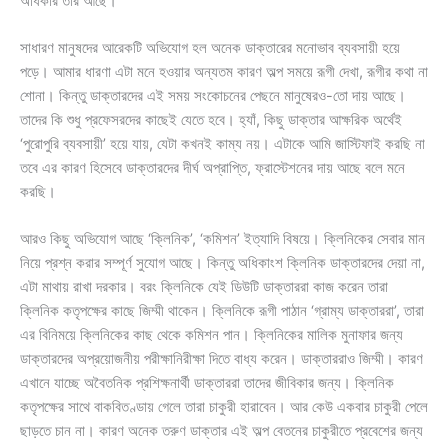
অধিকার তার আছে।
সাধারণ মানুষদের আরেকটি অভিযোগ হল অনেক ডাক্তারের মনোভাব ব্যবসায়ী হয়ে
পড়ে। আমার ধারণা এটা মনে হওয়ার অন্যতম কারণ অল্প সময়ে রূগী দেখা, রূগীর কথা না
শোনা। কিন্তু ডাক্তারদের এই সময় সংকোচনের পেছনে মানুষেরও-তো দায় আছে।
তাদের কি শুধু প্রফেসরদের কাছেই যেতে হবে। হ্যাঁ, কিছু ডাক্তার আক্ষরিক অর্থেই
‘পুরোপুরি ব্যবসায়ী’ হয়ে যায়, যেটা কখনই কাম্য নয়। এটাকে আমি জাস্টিফাই করছি না
তবে এর কারণ হিসেবে ডাক্তারদের দীর্ঘ অপ্রাপ্তি, ফ্রাস্টেশনের দায় আছে বলে মনে
করছি।
আরও কিছু অভিযোগ আছে ‘ক্লিনিক’, ‘কমিশন’ ইত্যাদি বিষয়ে। ক্লিনিকের সেবার মান
নিয়ে প্রশ্ন করার সম্পূর্ণ সুযোগ আছে। কিন্তু অধিকাংশ ক্লিনিক ডাক্তারদের দেয়া না,
এটা মাথায় রাখা দরকার। বরং ক্লিনিকে যেই ডিউটি ডাক্তাররা কাজ করেন তারা
ক্লিনিক কতৃপক্ষের কাছে জিম্মী থাকেন। ক্লিনিকে রূগী পাঠান ‘গ্রাম্য ডাক্তাররা’, তারা
এর বিনিময়ে ক্লিনিকের কাছ থেকে কমিশন পান। ক্লিনিকের মালিক মুনাফার জন্য
ডাক্তারদের অপ্রয়োজনীয় পরীক্ষানিরীক্ষা দিতে বাধ্য করেন। ডাক্তাররাও জিম্মী। কারণ
এখানে যাচ্ছে অবৈতনিক প্রশিক্ষনার্থী ডাক্তাররা তাদের জীবিকার জন্য। ক্লিনিক
কতৃপক্ষের সাথে বাকবিতণ্ডায় গেলে তারা চাকুরী হারাবেন। আর কেউ একবার চাকুরী পেলে
ছাড়তে চান না। কারণ অনেক তরুণ ডাক্তার এই অল্প বেতনের চাকুরীতে প্রবেশের জন্য