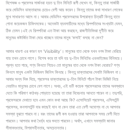
বিশেষজ্ঞ ও প্রফেসর সার্জনরা হয়ত দু তিন মিনিটে রূগী দেখেন না, কিন্তু তারা সার্জারী
করে মেডিসিন ডাক্তারদের চেয়েও বেশী আয় করেন। কিন্তু তাদের কথা সাধারণ লোকের
মুখে সাধারণত আসে না। আবার মেডিসিন প্রফেসরদের উপরোক্ত চিত্রটি কিন্তু হাতে
গোনা কয়েকজন চিকিৎসকের। অনেকটা ব্যবসায়ীদের মধ্যে শিল্পপতিদের সংখ্যাটা যেমন,
ঠিক তেমন।এই যে শিল্পপতিরা এত টাকা আয় করছেন, রাজণীতিবিদরা দূর্ণীতি করে
মানুষের কষ্টার্জিত টাকা মেরে খাচ্ছেন তাদের মানুষ ‘কসাই’ বলছে না কেন?
আমার ধারণা এর কারণ হল ‘Visibility’। মানুষের হাত থেকে যখন নগদ টাকা বেরিয়ে
যায় তখন চোখে লাগে। বিশেষ করে তা যদি হয় দু-তিন মিনিটের এডভাইজের বিনিময়ে।
প্রশ্ন হতে পারে, পণ্য কিনতে গিয়েও তো মানুষের হাত থেকে নগদ টাকা বেরোয়? পণ্য
কিনলে মানুষ একটা ভিজিবল জিনিস কিনছে। কিন্তু ডাক্তারদের সেবাটা ভিজিবল না।
আবার অন্য দিক দিয়ে, প্রফেসর ডাক্তারদের দু-তিন মিনিটে পাঁচশ টাকা ভিজিট নিয়ে
নেয়াটাও মানুষের চোখে বেশ লাগে। অথচ, এই গুটি কয়েক প্রফেসরদের তাদের অবস্থানে
যেতে কি পরিমাণ কাঠখড় পোড়াতে হয়েছে তা তারা বিবেচনায় আনতে পারেন না। তদুপরি,
প্রফেসরকে দেখাতে হবে এমন কোন কথা আছে কি? এসোসিয়েট প্রফেসর, এসিসটেন্ট
প্রফেসর, কনসালটেন্ট যার কাছেই যান না কেন তারা এত বেশী অযোগ্য না যে আপনার
সমস্যা বুঝতে পারবে না। বরং তাদের রূগী কম হওয়ায় তারা আপনাকে সময় বেশী দিতে
পারবেন। আপনার কথা ধৈর্য্য ধরে শুনতে পারবেন। অর্থাৎ, এখানে সমস্যাটা জানার
সীমাবদ্ধতার, বিশ্বাসহীনতার, অসচেতনতার।