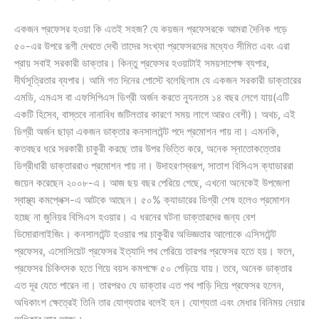
একজন প্রফেসর হওয়া কি এতই সহজ? যে কয়জন প্রফেসরকে আমরা দৈনিক গড়ে
৫০-এর উপরে রূগী দেখতে দেখী তাদের সংখ্যা প্রফেসরদের মধ্যেও সীমিত এবং এরা
প্রায় সবাই সরকারী ডাক্তার। কিন্তু প্রফেসর হওয়াটাই সময়সাপেক্ষ ব্যপার,
দীর্ঘসূত্রিতার ব্যপার। আমি গত দিনের পোস্টে বলেছিলাম যে একজন সরকারী ডাক্তারের
এমডি, এমএস বা এফসিপিএস ডিগ্রী অর্জন করতে ন্যূনতম ১৪ বছর লেগে যায়(এটি
একটি হিসেব, বাস্তবে নানাবিধ জটিলতার কারণে সময় লাগে আরও বেশী)। অথচ, এই
ডিগ্রী অর্জন ছাড়া একজন ডাক্তার কনসালটেন্ট পদে প্রমোশন পায় না। এমনকি,
কতবছর ধরে সরকারী চাকুরী করছে তার উপর ভিত্তি করে, অনেক স্নাতোকত্তোর
ডিগ্রীধারী ডাক্তাররাও প্রমোশন পায় না। উদাহরণস্বরূপ, সাতাশ বিসিএস ক্যাডাররা
জয়েন করেছেন ২০০৮-এ। আজ ছয় বছর পেরিয়ে গেছে, এখনো অনেকেই উপজেলা
স্বাস্থ্য কমপ্লেক্স-এ আটকে আছেন। ৫০% ক্যাডারের ডিগ্রী শেষ হলেও প্রমোশন
হচ্ছে না জুনিয়র বিসিএস হওয়ার। এ ধরনের ঘটনা ডাক্তারদের জন্য বেশ
ডিমোরালাইজিং। কনসালটেন্ট হওয়ার পর চাকুরীর অভিজ্ঞতার আলোকে এসিসটেন্ট
প্রফেসর, এসোসিয়েট প্রফেসর ইত্যাদি পথ পেরিয়ে তারপর প্রফেসর হতে হয়। ফলে,
প্রফেসর চিকিৎসক হতে গিয়ে বয়স কমপক্ষে ৫০ পেড়িয়ে যায়। তবে, অনেক ডাক্তার
এত দূর যেতে পারেন না। তারপরও যে ডাক্তার এত পথ পাড়ি দিয়ে প্রফেসর হলেন,
অধিকাংশ ক্ষেত্রেই তিনি তার যোগ্যতার বলেই হন। যোগ্যতা এবং মেধার বিনিময় নেয়ার