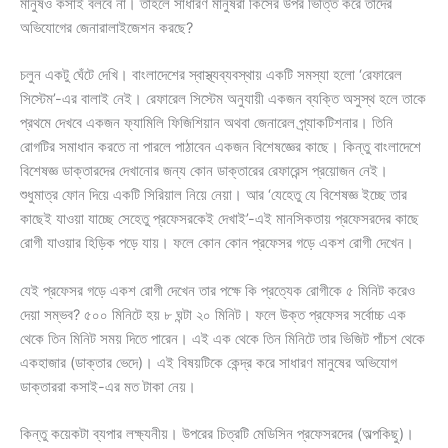
মানুষও কসাই বলবে না। তাহলে সাধারণ মানুষরা কিসের উপর ভিত্তি করে তাদের
অভিযোগের জেনারালাইজেশন করছে?
চলুন একটু ঘেঁটে দেখি। বাংলাদেশের স্বাস্থ্যব্যবস্থায় একটি সমস্যা হলো ‘রেফারেল
সিস্টেম’-এর বালাই নেই। রেফারেল সিস্টেম অনুযায়ী একজন ব্যক্তি অসুস্থ হলে তাকে
প্রথমে দেখবে একজন ফ্যামিলি ফিজিশিয়ান অথবা জেনারেল প্র্যাকটিশনার। তিনি
রোগটির সমাধান করতে না পারলে পাঠাবেন একজন বিশেষজ্ঞের কাছে। কিন্তু বাংলাদেশে
বিশেষজ্ঞ ডাক্তারদের দেখানোর জন্য কোন ডাক্তারের রেফারেন্স প্রয়োজন নেই।
শুধুমাত্র ফোন দিয়ে একটি সিরিয়াল নিয়ে নেয়া। আর ‘যেহেতু যে বিশেষজ্ঞ ইচ্ছে তার
কাছেই যাওয়া যাচ্ছে সেহেতু প্রফেসরকেই দেখাই’-এই মানসিকতায় প্রফেসরদের কাছে
রোগী যাওয়ার হিড়িক পড়ে যায়। ফলে কোন কোন প্রফেসর গড়ে একশ রোগী দেখেন।
যেই প্রফেসর গড়ে একশ রোগী দেখেন তার পক্ষে কি প্রত্যেক রোগীকে ৫ মিনিট করেও
দেয়া সম্ভব? ৫০০ মিনিটে হয় ৮ ঘন্টা ২০ মিনিট। ফলে উক্ত প্রফেসর সর্বোচ্চ এক
থেকে তিন মিনিট সময় দিতে পারেন। এই এক থেকে তিন মিনিটে তার ভিজিট পাঁচশ থেকে
একহাজার (ডাক্তার ভেদে)। এই বিষয়টিকে কেন্দ্র করে সাধারণ মানুষের অভিযোগ
ডাক্তাররা কসাই-এর মত টাকা নেয়।
কিন্তু কয়েকটা ব্যপার লক্ষ্যনীয়। উপরের চিত্রটি মেডিসিন প্রফেসরদের (অল্পকিছু)।