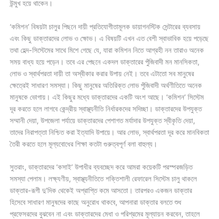
উন্মুখ হয়ে থাকেন।
‘কমিশন’ বিষয়টা চালুর পিছনে দায়ী প্রতিযোগীতামূলক ডায়াগনস্টিক সেন্টারের ব্যবসায়
এবং কিছু ডাক্তারদের লোভ ও ক্ষোভ। এ বিষয়টি এখন এত বেশী স্বাভাবিক হয়ে পড়েছে
তথা হেল্দ-সিস্টেমের সাথে মিশে গেছে যে, যারা কমিশন নিতে আগ্রহী নন তারাও অনেক
সময় বাধ্য হয়ে পড়েন। তবে এর পেছনে একদল ডাক্তারের পুঁজিবাদী মন মানসিকতা,
লোভ ও স্বার্থপরতা দায়ী তা অস্বীকার করার উপায় নেই। তবে এটাতো সব মানুষের
ক্ষেত্রেই সাধারণ সমস্যা। কিছু মানুষের অতিরিক্ত লোভ পুঁজিবাদী অর্থণীতিতে অনেক
মানুষকে ভোগায়। এই কিছুর মধ্যে ডাক্তারদের একটি অংশ আছে। ‘কমিশন’ সিস্টেম
দূর করতে হলে লাগবে কেন্দ্রীয় স্বাস্থ্যনীতি নির্ধারকদের সদিচ্ছা। ডাক্তারদের উপযুক্ত
সম্মানী দেয়া, উপজেলা পর্যায়ে ডাক্তারদের পেশাগত মর্যাদার উপযুক্ত স্বীকৃতি দেয়া,
তাদের নিরাপত্তা নিশ্চিত করা ইত্যাদি উপায়ে। আর লোভ, স্বার্থপরতা দূর করে মানবিকতা
তৈরী করতে হলে মূল্যবোধের শিক্ষা কতটা গুরুত্বপূর্ণ বলা বাহুল্য।
সুতরাং, ডাক্তারদের ‘কসাই’ উপাধীর ব্যবচ্ছেদ করে আমরা কয়েকটি পরস্পরজড়িত
সমস্যা পেলাম। লক্ষ্যণীয়, স্বাস্থ্যনীতিতে শক্তিশালী রেফারেল সিস্টেম চালু থাকলে
ডাক্তার-রূগী দু’দিক থেকেই অপ্রাপ্তি কমে আসতো। তারপরও একজন ডাক্তার
হিসেবে সাধারণ মানুষদের কাছে অনুরোধ থাকবে, আপনারা ডাক্তার বলতে শুধ
প্রফেসরদের বুঝবেন না এবং ডাক্তারদের মেধা ও পরিশ্রমের মূল্যায়ন করবেন, তাহলে